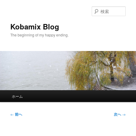
メ
イ
検
ン
索
コ
Kobamix Blog
ン
The beginning of my happy ending.
テ
ン
ツ
へ
移
動
メ
ホーム
イ
ン
メ
投
←
前へ
次へ
→
ニ
稿
ュ
ナ
ー
ビ