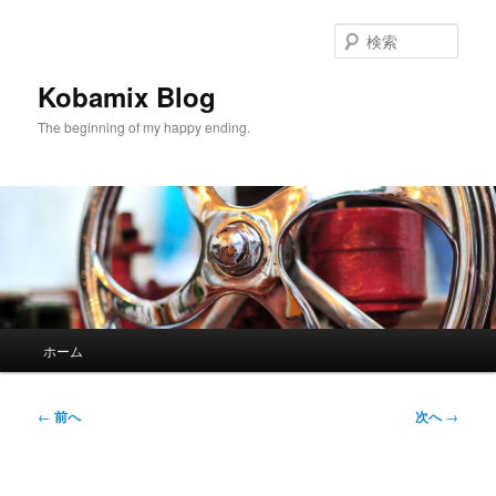
メ
イ
検
ン
索
コ
Kobamix Blog
ン
The beginning of my happy ending.
テ
ン
ツ
へ
移
動
メ
ホーム
イ
ン
メ
投
←
前へ
次へ
→
ニ
稿
ュ
ナ
ー
ビ