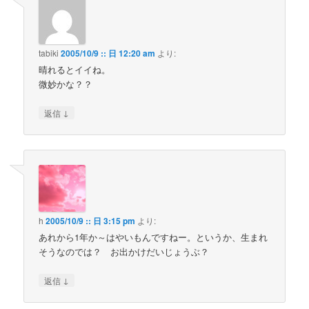
tabiki
2005/10/9 :: 日 12:20 am
より:
晴れるとイイね。
微妙かな？？
↓
返信
h
2005/10/9 :: 日 3:15 pm
より:
あれから1年か～はやいもんですねー。というか、生まれ
そうなのでは？ お出かけだいじょうぶ？
↓
返信