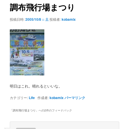
ゲ
調布飛行場まつり
ー
シ
投稿日時:
2005/10/8 :: 土
投稿者:
kobamix
ョ
ン
明日はこれ。晴れるといいな。
カテゴリー:
Life
作成者:
kobamix
パーマリンク
「
調布飛行場まつり
」への2件のフィードバック