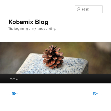
メ
イ
検
ン
索
コ
Kobamix Blog
ン
The beginning of my happy ending.
テ
ン
ツ
へ
移
動
メ
ホーム
イ
ン
メ
投
←
前へ
次へ
→
ニ
稿
ュ
ナ
ー
ビ