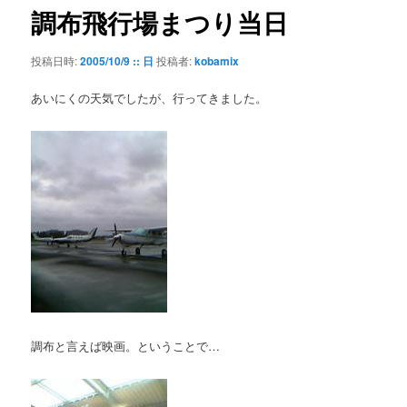
ゲ
調布飛行場まつり当日
ー
シ
投稿日時:
2005/10/9 :: 日
投稿者:
kobamix
ョ
ン
あいにくの天気でしたが、行ってきました。
調布と言えば映画。ということで…