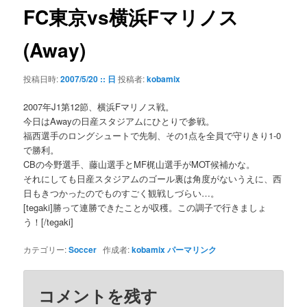
ゲ
FC東京vs横浜Fマリノス
ー
シ
(Away)
ョ
ン
投稿日時:
2007/5/20 :: 日
投稿者:
kobamix
2007年J1第12節、横浜Fマリノス戦。
今日はAwayの日産スタジアムにひとりで参戦。
福西選手のロングシュートで先制、その1点を全員で守りきり1-0
で勝利。
CBの今野選手、藤山選手とMF梶山選手がMOT候補かな。
それにしても日産スタジアムのゴール裏は角度がないうえに、西
日もきつかったのでものすごく観戦しづらい…。
[tegaki]勝って連勝できたことが収穫。この調子で行きましょ
う！[/tegaki]
カテゴリー:
Soccer
作成者:
kobamix
パーマリンク
コメントを残す