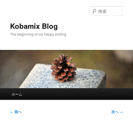
メ
イ
検
ン
索
コ
Kobamix Blog
ン
The beginning of my happy ending.
テ
ン
ツ
へ
移
動
メ
ホーム
イ
ン
メ
投
←
前へ
次へ
→
ニ
稿
ュ
ナ
ー
ビ