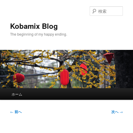
メ
イ
検
ン
索
コ
Kobamix Blog
ン
The beginning of my happy ending.
テ
ン
ツ
へ
移
動
メ
ホーム
イ
ン
メ
投
←
前へ
次へ
→
ニ
稿
ュ
ナ
ー
ビ