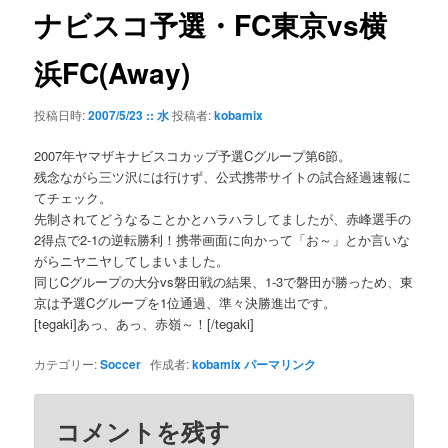
ゲ
ナビスコ予選・FC東京vs横
ー
シ
浜FC(Away)
ョ
ン
投稿日時:
2007/5/23 :: 水
投稿者:
kobamix
2007年ヤマザキナビスコカップ予選Cグループ第6節。
残念ながら三ツ沢には行けず、公式携帯サイトの試合経過速報に
てチェック。
先制されてどうなることかとハラハラしてましたが、赤峰選手の
2得点で2-1の逆転勝利！携帯画面に向かって「お～」とか言いな
がらニヤニヤしてしまいました。
同じCグループの大分vs磐田戦の結果、1-3で磐田が勝っため、東
京は予選Cグループを1位通過、準々決勝進出です。
[tegaki]あっ、あっ、赤嶺～！[/tegaki]
カテゴリー:
Soccer
作成者:
kobamix
パーマリンク
コメントを残す