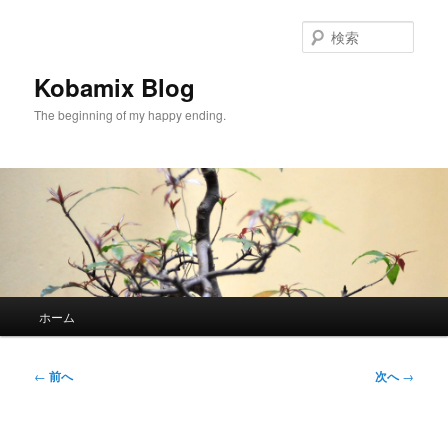
メ
イ
検
ン
索
コ
Kobamix Blog
ン
The beginning of my happy ending.
テ
ン
ツ
へ
移
動
メ
ホーム
イ
ン
メ
投
←
前へ
次へ
→
ニ
稿
ュ
ナ
ー
ビ