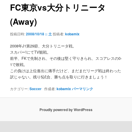
ゲ
FC東京vs大分トリニータ
ー
シ
(Away)
ョ
ン
投稿日時:
2008/10/18 :: 土
投稿者:
kobamix
2008年J1第29節、大分トリニータ戦。
スカパー!にてTV観戦。
前半、FKで先制され、その後は堅く守りきられ、スコアレスの0-
1で敗戦。
この負けは上位進出に痛手だけど、まだまだリーグ戦は終わった
訳じゃない。残り5試合、勝ち点を取りに行きましょう！
カテゴリー:
Soccer
作成者:
kobamix
パーマリンク
Proudly powered by WordPress