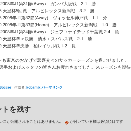
/8 2008年J1第31節(Away) ガンバ大阪戦 3-1 勝
/15 天皇杯5回戦 アルビレックス新潟戦 3-2 勝
/23 2008年J1第32節(Away) ヴィッセル神戸戦 1-1 分
/30 2008年J1第33節(Home) アルビレックス新潟戦 1-0 勝
/6 2008年J1第34節(Away) ジェフユナイテッド千葉戦 2-4 負
/20 天皇杯準々決勝 清水エスパルス戦 2-1 勝
/29 天皇杯準決勝 柏レイソル戦 1-2 負
ンも東京のおかげで悲喜交々のサッカーシーズンを過ごせました。
の選手およびスッタフの皆さんお疲れさまでした。来シーズンも期待
Soccer
作成者:
kobamix
パーマリンク
ントを残す
※
レスが公開されることはありません。
が付いている欄は必須項目です