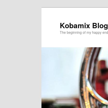
メ
イ
ン
Kobamix Blog
コ
The beginning of my happy end
ン
テ
ン
ツ
へ
移
動