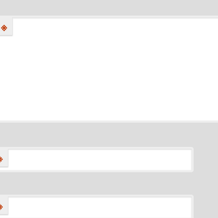
※
※
※