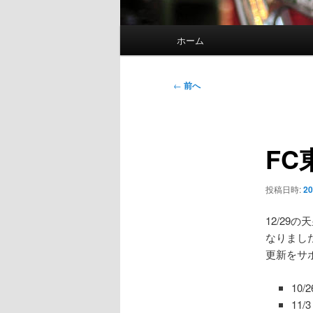
メ
ホーム
イ
ン
メ
投
←
前へ
ニ
稿
ュ
ナ
ー
ビ
FC
ゲ
ー
シ
投稿日時:
20
ョ
ン
12/29
なりまし
更新をサ
10
11