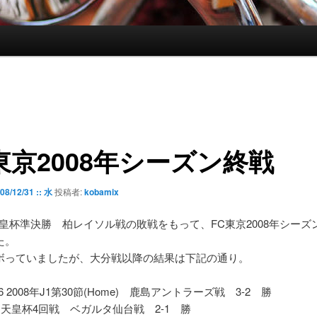
東京2008年シーズン終戦
08/12/31 :: 水
投稿者:
kobamix
の天皇杯準決勝 柏レイソル戦の敗戦をもって、FC東京2008年シー
た。
ボっていましたが、大分戦以降の結果は下記の通り。
/26 2008年J1第30節(Home) 鹿島アントラーズ戦 3-2 勝
/3 天皇杯4回戦 ベガルタ仙台戦 2-1 勝