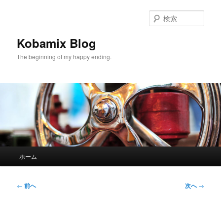
メ
イ
検
ン
索
コ
Kobamix Blog
ン
The beginning of my happy ending.
テ
ン
ツ
へ
移
動
メ
ホーム
イ
ン
メ
投
←
前へ
次へ
→
ニ
稿
ュ
ナ
ー
ビ