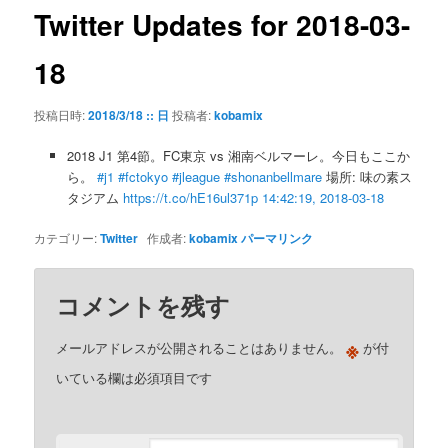
ゲ
Twitter Updates for 2018-03-
ー
シ
18
ョ
ン
投稿日時:
2018/3/18 :: 日
投稿者:
kobamix
2018 J1 第4節。FC東京 vs 湘南ベルマーレ。今日もここか
ら。
#j1
#fctokyo
#jleague
#shonanbellmare
場所: 味の素ス
タジアム
https://t.co/hE16ul371p
14:42:19, 2018-03-18
カテゴリー:
Twitter
作成者:
kobamix
パーマリンク
コメントを残す
※
メールアドレスが公開されることはありません。
が付
いている欄は必須項目です