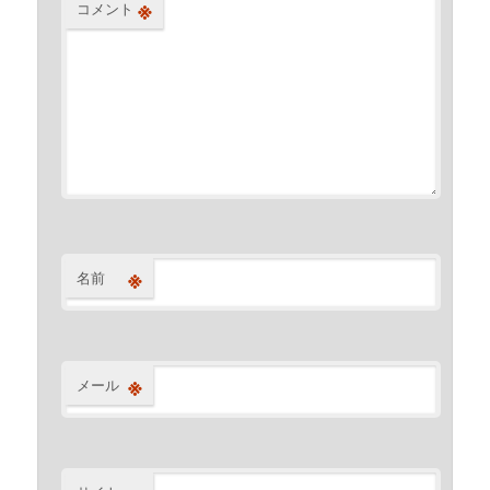
※
コメント
※
名前
※
メール