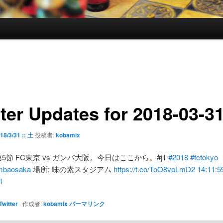
tter Updates for 2018-03-3
18/3/31 :: 土
投稿者:
kobamix
 第5節 FC東京 vs ガンバ大阪。今日はここから。#j1
#2018
#fctokyo
mbaosaka
場所: 味の素スタジアム
https://t.co/ToO8vpLmD2
14:11:5
1
Twitter
作成者:
kobamix
パーマリンク