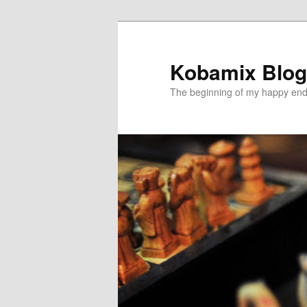
メ
イ
ン
Kobamix Blog
コ
The beginning of my happy end
ン
テ
ン
ツ
へ
移
動