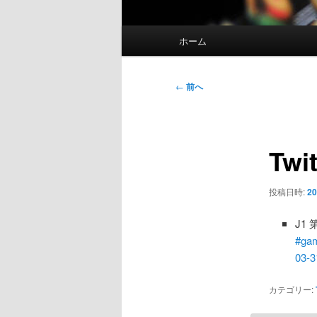
メ
ホーム
イ
ン
メ
投
←
前へ
ニ
稿
ュ
ナ
ー
ビ
Twi
ゲ
ー
シ
投稿日時:
20
ョ
ン
J1
#ga
03-3
カテゴリー: