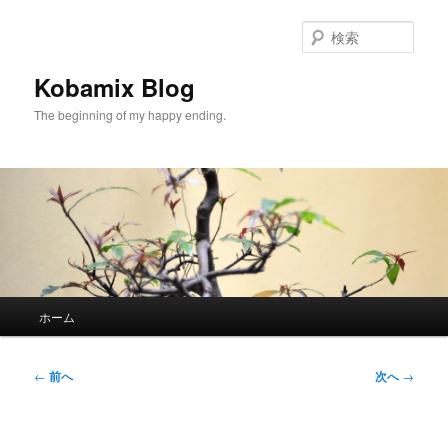
メ
イ
検
ン
索
コ
Kobamix Blog
ン
The beginning of my happy ending.
テ
ン
ツ
へ
移
動
メ
ホーム
イ
ン
メ
投
←
前へ
次へ
→
ニ
稿
ュ
ナ
ー
ビ