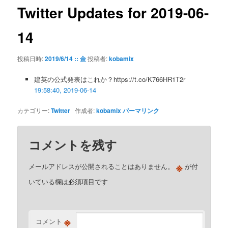
ゲ
Twitter Updates for 2019-06-
ー
シ
14
ョ
ン
投稿日時:
2019/6/14 :: 金
投稿者:
kobamix
建英の公式発表はこれか？https://t.co/K766HR1T2r
19:58:40, 2019-06-14
カテゴリー:
Twitter
作成者:
kobamix
パーマリンク
コメントを残す
※
メールアドレスが公開されることはありません。
が付
いている欄は必須項目です
※
コメント